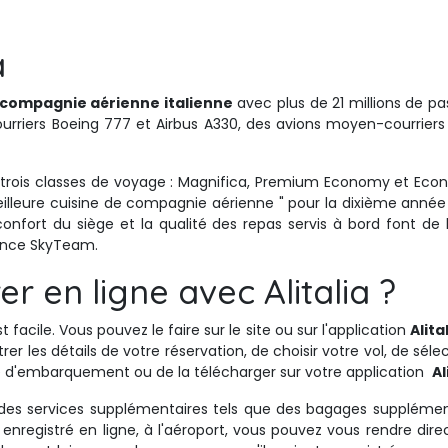
a
compagnie aérienne italienne
avec plus de 21 millions de pa
rriers Boeing 777 et Airbus A330, des avions moyen-courriers 
trois classes de voyage : Magnifica, Premium Economy et Econo
illeure cuisine de compagnie aérienne " pour la dixième année 
confort du siège et la qualité des repas servis à bord font d
iance SkyTeam.
 en ligne avec Alitalia ?
t facile. Vous pouvez le faire sur le site ou sur l'application 
Alita
entrer les détails de votre réservation, de choisir votre vol, de sé
te d'embarquement ou de la télécharger sur votre application
Al
 des services supplémentaires tels que des bagages supplément
nregistré en ligne, à l'aéroport, vous pouvez vous rendre dir