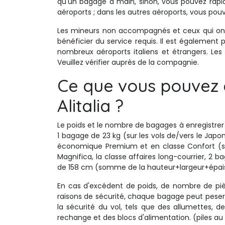
qu'un bagage à main, sinon, vous pouvez rapid
aéroports ; dans les autres aéroports, vous pouv
Les mineurs non accompagnés et ceux qui ont be
bénéficier du service requis. Il est égalemen
nombreux aéroports italiens et étrangers. Les
Veuillez vérifier auprès de la compagnie.
Ce que vous pouvez 
Alitalia ?
Le poids et le nombre de bagages à enregistrer a
1 bagage de 23 kg (sur les vols de/vers le Japo
économique Premium et en classe Confort (sur 
Magnifica, la classe affaires long-courrier, 2
de 158 cm (somme de la hauteur+largeur+épais
En cas d'excédent de poids, de nombre de pièc
raisons de sécurité, chaque bagage peut pese
la sécurité du vol, tels que des allumettes, d
rechange et des blocs d'alimentation. (piles au