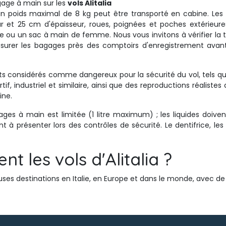
age à main sur les 
vols Alitalia
d'un poids maximal de 8 kg peut être transporté en cabine. L
et 25 cm d'épaisseur, roues, poignées et poches extérieures
le ou un sac à main de femme. Nous vous invitons à vérifier la t
surer les bagages près des comptoirs d'enregistrement avant
jets considérés comme dangereux pour la sécurité du vol, tels qu
tif, industriel et similaire, ainsi que des reproductions réalistes
ine.
ages à main est limitée (1 litre maximum) ; les liquides doiven
 à présenter lors des contrôles de sécurité. Le dentifrice, l
nt les vols d'Alitalia ?
ses destinations en Italie, en Europe et dans le monde, avec de 