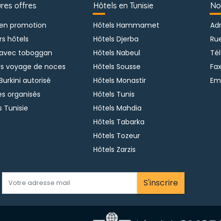
ures offres
Hôtels en Tunisie
No
 en promotion
Hôtels Hammamet
Adr
rs hôtels
Hôtels Djerba
Ru
 avec toboggan
Hôtels Nabeul
Tél
ls voyage de noces
Hôtels Sousse
Fax
Burkini autorisé
Hôtels Monastir
Ema
s organisés
Hôtels Tunis
s Tunisie
Hôtels Mahdia
Hôtels Tabarka
Hôtels Tozeur
Hôtels Zarzis
S'inscrire