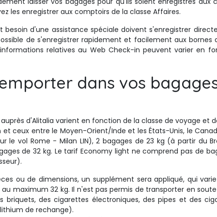
ement laisser vos bagages pour qu'ils soient enregistrés aux c
ez les enregistrer aux comptoirs de la classe Affaires.
soin d'une assistance spéciale doivent s'enregistrer directem
t possible de s'enregistrer rapidement et facilement aux borne
 informations relatives au Web Check-in peuvent varier en fo
emporter dans vos bagages 
uprès d'Alitalia varient en fonction de la classe de voyage et d
n et ceux entre le Moyen-Orient/Inde et les États-Unis, le Cana
le vol Rome - Milan LIN), 2 bagages de 23 kg (à partir du Brés
 bagages de 32 kg. Le tarif Economy light ne comprend pas de 
seur).
es ou de dimensions, un supplément sera appliqué, qui varie e
r au maximum 32 kg. Il n'est pas permis de transporter en sou
es briquets, des cigarettes électroniques, des pipes et des cig
 lithium de rechange).