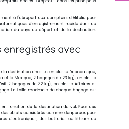
omptoirs dédiés "Drop-off" dans les principaux
ent à l'aéroport aux comptoirs d'Alitalia pour 
s automatiques d'enregistrement rapide dans de
nction du pays de départ et de la destination.
enregistrés avec 
e la destination choisie : en classe économique, 
da et le Mexique, 2 bagages de 23 kg), en classe
il, 2 bagages de 32 kg), en classe Affaires et
bagage. La taille maximale de chaque bagage est
n fonction de la destination du vol. Pour des 
te des objets considérés comme dangereux pour
ares électroniques, des batteries au lithium de