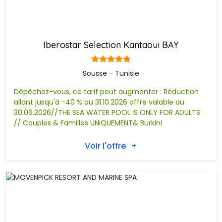
Médina de Sousse:
s’étend sur 32 hectares et clôturée par des remparts de 2,5 
km qui datent du règne des aghlabides.
Iberostar Selection Kantaoui BAY
Le Ribat:
Sousse - Tunisie
remonte au 18e siècle, servait de protection pendant les 
guerres et hébergeaient les moines-soldats.
Dépêchez-vous, ce tarif peut augmenter : Réduction
Musée archéologique de Sousse:
allant jusqu'à -40 % au 31.10.2026 offre valable au
30.06.2026//THE SEA WATER POOL IS ONLY FOR ADULTS
Très riche en mosaïques.Vous serez épatés par la mosaïque 
// Couples & Familles UNIQUEMENT& Burkini
romaine exposée. Le personnel est agréable, l’espace est
parfaitement aménagé et l’explication est bien détaillée
Voir l'offre
pour chaque article.
Musée Dar Essid:
Un environnement mystique, appuyé de témoins matériels 
qui révèlentun mode de vie d’une famille aristocrate ayant
vécu dans un palais de la médina.
Magic eye Sousse: