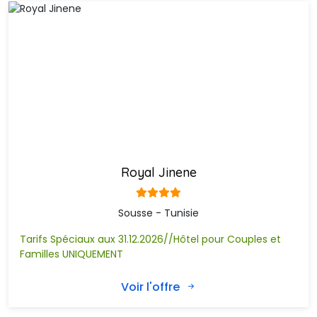
Mais alors prudence ! ça peut chauffer.
Excursion Bateau Pirate :
Pour une balade en mer avec animation, musique variée, 
danse et spectacle. Une occasion de plonger dans les eaux
profondes de la méditerranée.
La Kasbah de Sousse :
Désigne une citadelle, la forteresse,haute de 30 mètres, est 
dominée par la tour Khalef el Fata. Depuis toujours, la pour
jouer le rôle de tour de guet et de signaux puisque la Kasbah
abrite un phare.
Royal Jinene
Hotel Sousse
Sousse - Tunisie
El Mouradi Club Kantaoui
El Mouradi Club Selima
Tarifs Spéciaux aux 31.12.2026//Hôtel pour Couples et
Familles UNIQUEMENT
El Mouradi Palace
El Mouradi Palm Marina
Voir l'offre
El Mouradi Port El Kantaoui