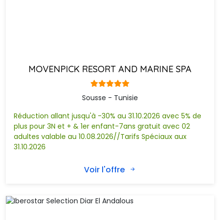
Vivez une belle expérience au sein de Magiceye. Prenez des 
photos devant les 120 tableaux proposés, inspirés de
différents films cultes, ainsi que des animations et
situations marrantes.
Dar si Taïeb:
MOVENPICK RESORT AND MARINE SPA
est une grande maison au décor sortant de l’ordinaire, son 
propriétaire Monsieur Taieb est un personnage haut en
couleur qui a construit sa maison d’une manière originale et
Sousse - Tunisie
l’a décorée avec plein d’objets hétéroclites de récupération
Réduction allant jusqu'à -30% au 31.10.2026 avec 5% de
ainsi que de sculptures réalisées à partir d’objets parfois
plus pour 3N et + & 1er enfant-7ans gratuit avec 02
simples utilisés puis jetés par leurs propriétaires.
adultes valable au 10.08.2026//Tarifs Spéciaux aux
Grande mosquée de Sousse:
31.10.2026
Datant de l’époque aghlabide, elle est située à l’entrée de la 
Voir l'offre
médina et est emblématique de la ville de Sousse. Son
architecture repose sur les arcs et les colonnes. Elle utilise le
tour de vigie, toute proche, comme minaret.
Medinat Alzahra Parc
Comme un village berbère où vous côtoyez les habitants, 