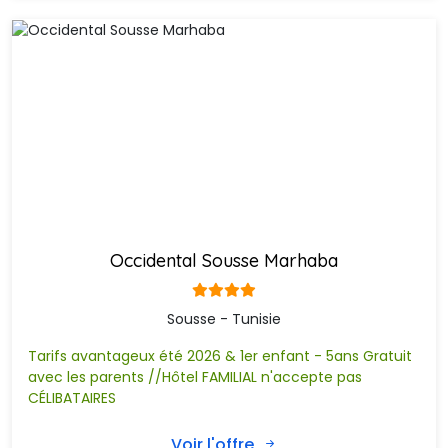
Sentido Bellevue Park
Sindbad Center
Sousse Palace Hôtel & SPA
TUI BLUE Scheherazade (+ 16 ans) Adults
only
Thalassa Sousse Resort & Aquapark
Occidental Sousse Marhaba
Sousse - Tunisie
Tarifs avantageux été 2026 & 1er enfant - 5ans Gratuit
avec les parents //Hôtel FAMILIAL n'accepte pas
CÉLIBATAIRES
Voir l'offre