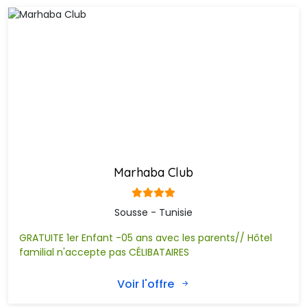
Hannibal Palace and SPA
Hasdrubal Thalassa and SPA Port El
Kantaoui
Hotel Jinene
MIRAMAR SHARM
MOVENPICK RESORT AND MARINE SPA
Marhaba Beach
Marhaba Club
Marhaba Palace
Marhaba Club
Marhaba Royal Salem
Marhaba Salem Resort
Sousse - Tunisie
Occidental Sousse Marhaba
Pearl Marriott Resort & Spa
GRATUITE 1er Enfant -05 ans avec les parents// Hôtel
familial n'accepte pas CÉLIBATAIRES
Riadh Palms
Riviera
Voir l'offre
Royal Jinene