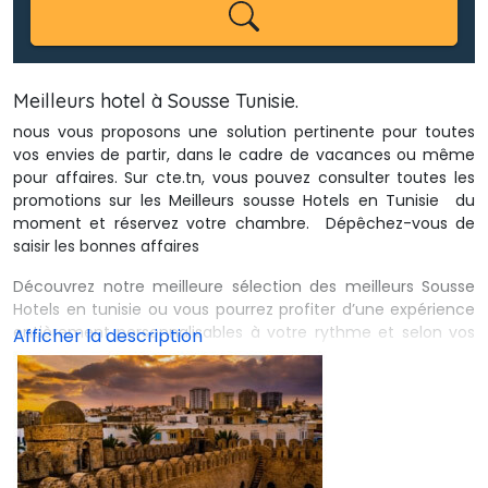
Meilleurs
hotel à Sousse Tunisie.
nous vous proposons une solution pertinente pour toutes 
vos envies de partir, dans le cadre de vacances ou même
pour affaires. Sur
cte.tn
, vous pouvez consulter toutes les
promotions sur les Meilleurs sousse Hotels en Tunisie du
moment et réservez votre chambre. Dépêchez-vous de
saisir les bonnes affaires
Découvrez notre meilleure sélection des meilleurs Sousse 
Hotels en tunisie ou vous pourrez profiter d’une expérience
entièrement personnalisables à votre rythme et selon vos
envies
en effet, l’
agence de voyage
vous a préparé une sélection 
de destination ou vous trouverez les meilleurs sousse hotels
en tunisie
Préparez votre séjour dans un des meilleurs
Hotels