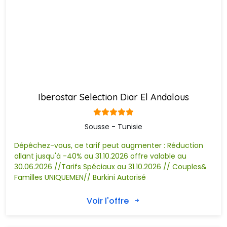
un parc où vous pouvez assister à un spectacle de danse et
de musique lors du repas. Vous gouterez au couscous et
aux spécialités de la région. Des spectacles sons et lumières
en plusieurs langues vous sont diffusés ainsi que des
animations diverses.
La statue équestre de Bourguiba:
Une statue en bronze,au centre-ville de Sousse, illustre le 
commandant suprême et le premier président du pays, à
Iberostar Selection Diar El Andalous
dos de cheval portant la tenue de son retour de France en
juin 1955.
Sousse - Tunisie
Casino Europe:
Dépêchez-vous, ce tarif peut augmenter : Réduction
Endroit magnifique, cadre charmant et ambiance 
allant jusqu'à -40% au 31.10.2026 offre valable au
sympathique dans un casino qui vous offre une bonne
30.06.2026 //Tarifs Spéciaux au 31.10.2026 // Couples&
restauration et un crédit bonus en jouant aux machines à
Familles UNIQUEMEN// Burkini Autorisé
sous.
Voir l'offre
Kalaout el-Koubba :
Petit musée avec une coupole a l’architecture inhabituelle 
et intéressante. Découvrez les traditions et les coutumes de