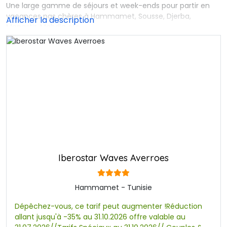
Une large gamme de séjours et week-ends pour partir en 
vacances pas chères à Hammamet, Sousse, Djerba,
Monastir, Mahdia etc…
Nous regroupons ici les meilleurs offres early booking 2026. 
Que vous soyez à la recherche d’un voyage en famille, ou
en Solo ou entre amis pour les vacances d’été , vous
trouverez surement votre bonheur parmi nos nombreuses
offres !
une parfaite occasion pour se détendre , se relaxer et 
profiter des belles destinations l’esprit léger sans penser a
rien d’autres qu’a vous amuser.
Que ce soit pour le travail ou pour le plaisir , nos hôteliers 
Iberostar Waves Averroes
vous accueilleront toute l’année , afin de créer avec vous
une expérience unique dont vous vous souviendrez.
Ne ratez donc pas cette opportunité Early Booking et laissez 
Hammamet - Tunisie
vous tenter par nos tarifs imbattables et vivez une
Dépêchez-vous, ce tarif peut augmenter !Réduction
expérience magnifique et unique.
allant jusqu'à -35% au 31.10.2026 offre valable au