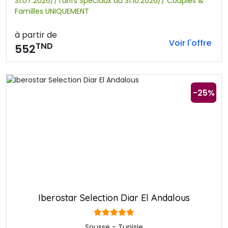
31.07.2026//Tarifs Spéciaux au 31.10.2026// Couples &
Familles UNIQUEMENT
à partir de
Voir l'offre
TND
552
-25%
Iberostar Selection Diar El Andalous
Sousse - Tunisie