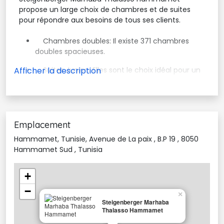
propose un large choix de chambres et de suites
pour répondre aux besoins de tous ses clients.
Chambres doubles: Il existe 371 chambres 
doubles spacieuses.
Suites Junior : Elles sont le choix idéal pour un 
séjour en famille ou entre amis.
Bungalows : Ils sont parfaits pour un séjour en 
famille ou pour profiter d'un accès direct à la
piscine ou à la mer.
Emplacement
Hammamet, Tunisie, Avenue de La paix , B.P 19 , 8050
Toutes les chambres sont équipées de:
Hammamet Sud , Tunisia
Balcon ou terrasse avec vue magnifique, 
+
certaines avec vue sur la mer
−
×
Climatisation individuelle
Steigenberger Marhaba
Thalasso Hammamet
Minibar