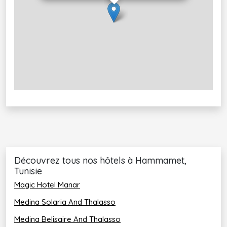
Télévision par satellite
Wi-Fi gratuit
Salle de bain privée avec douche ou baignoire
Sèche-cheveux
Restauration
L'hôtel
Steigenberger Marhaba Thalasso
Hammamet vous propose une expérience 
gastronomique dans ses différents restaurants et
bars:
Découvrez tous nos hôtels à Hammamet,
Tunisie
Restaurant principal : Un restaurant non-
fumeur avec une belle terrasse, qui propose un
Magic Hotel Manar
buffet varié et des shows-cooking.
Medina Solaria And Thalasso
Restaurant Carthage: Pour une cuisine arabo-
Medina Belisaire And Thalasso
orientale dans une ambiance chaleureuse.