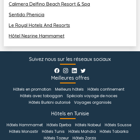
Calimera Delfino Beach Resort & Spa
Activités et loisirs
Sentido Phenicia
L'hôtel
Steigenberger Marhaba Thalasso
Le Royal Hotels And Resorts
Hammamet propose un large choix d'activités et de 
Hôtel Nesrine Hammamet
loisirs pour toute la famille:
Centre de thalassothérapie "Five Senses": Des 
soins à base des algues, des massages, un
Suivez nous sur les réseaux sociaux
hammam, un sauna, une piscine intérieure d'eau de
mer et un jacuzzi.
Accès à 4 piscines: 1 piscine pour enfants, 1 piscine 
Meilleures offres
d'eau de mer de 340 m², 1 piscine d'eau douce pour
enfants et 1 piscine d'eau douce couverte de 150 m²
Hôtels en promotion
Meilleurs hôtels
Hôtels confinement
(chauffée en hiver).
Hôtels avec toboggan
Spécials voyage de noces
Aire de jeux: Une aire de jeux où les enfants 
Hôtels Burkini autorisé
Voyages organisés
peuvent s'amuser en toute sécurité.
Hôtels en Tunisie
Salle de sport: Pour garder la forme pendant votre 
séjour au Steigenberger Marhaba Thalasso.
Hôtels Hammamet
Hôtels Djerba
Hôtels Nabeul
Hôtels Sousse
2 courts de tennis: Pour une partie de tennis entre 
Hôtels Monastir
Hôtels Tunis
Hôtels Mahdia
Hôtels Tabarka
amis ou en famille.
Hôtels Tozeur
Hôtels Zarzis