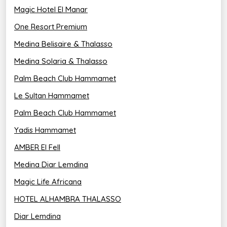
Magic Hotel El Manar
Restaurant Bella Vita: Pour une cuisine 
italienne savoureuse (du 1er avril au 31 octobre).
One Resort Premium
Medina Belisaire & Thalasso
Restaurant Pêcheur: Pour déguster des 
spécialités de poissons et de fruits de mer frais
Medina Solaria & Thalasso
(ouvert de juin à septembre).
Palm Beach Club Hammamet
Restaurant de plage: Pour un repas léger ou 
une boisson fraîche au bord de la mer (ouvert
Le Sultan Hammamet
en été).
Palm Beach Club Hammamet
Lobby-bar : Un bar élégant où vous pouvez 
Yadis Hammamet
vous détendre et prendre un verre sur la
terrasse ou dans un salon bar avec scène pour
AMBER El Fell
les spectacles.
Medina Diar Lemdina
Bar de la piscine : Pour prendre un verre de vin 
Magic Life Africana
au bord de la piscine et profiter du soleil.
HOTEL ALHAMBRA THALASSO
Aqua-Bar: Pour se rafraîchir dans la piscine 
avec un cocktail ou une boisson fraîche.
Diar Lemdina