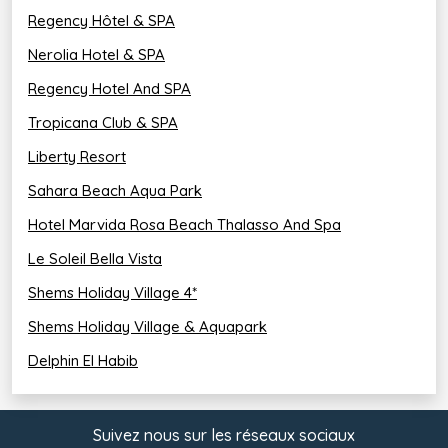
Pour les Enfants :
Regency Hôtel & SPA
3 Clubs pour vos enfants :
Nerolia Hotel & SPA
Mini-Club pour les 4-8 ans.
Regency Hotel And SPA
Junior-Club pour les 9-12.
Tropicana Club & SPA
Liberty Resort
Club Ado pour les + de 13 ans.
Sahara Beach Aqua Park
Activités manuelles, culturelles, jeux en groupe, sports,
sorties & spectacle réalisé par vos enfants.
Hotel Marvida Rosa Beach Thalasso And Spa
Personnel d’encadrement qualifié et agréé.
Le Soleil Bella Vista
Shems Holiday Village 4*
Shems Holiday Village & Aquapark
Delphin El Habib
Suivez nous sur les réseaux sociaux