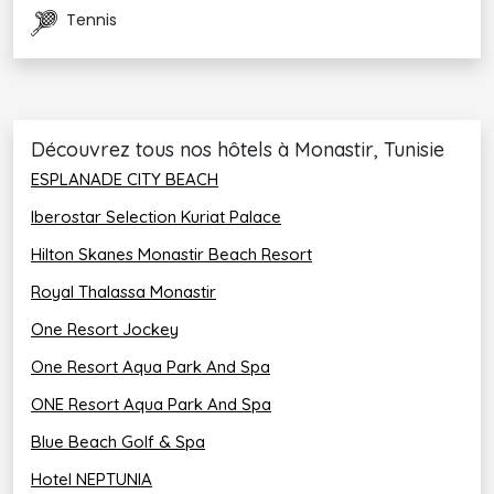
Tennis
15 Cabines / Espace Hydro / Espace de Soins du Corps /
Hammam / Sauna / Salon de Coiffure / Espace Détente
Les Sports & Loisirs :
Equipe d’animation franco-tunisienne qui vous divertie la
Découvrez tous nos hôtels à Monastir, Tunisie
journée et la soirée durant toute la semaine.
ESPLANADE CITY BEACH 
Piscine extérieure avec bassin enfants séparé.
Iberostar Selection Kuriat Palace
Piscine intérieure chauffée avec jacuzzi intégré.
Hilton Skanes Monastir Beach Resort
Salle de musculation & fitness.
Royal Thalassa Monastir
2 courts de tennis.
One Resort Jockey
Tables de ping-pong.
One Resort Aqua Park And Spa
Terrains de pétanque.
ONE Resort Aqua Park And Spa
Base nautique (catamarans, planche à voile, Kayak &
Blue Beach Golf & Spa
pédalos).
Hotel NEPTUNIA