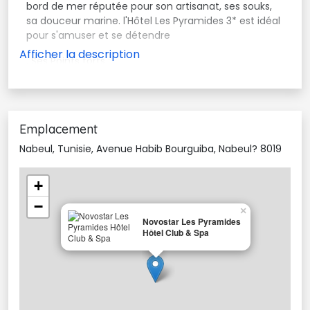
bord de mer réputée pour son artisanat, ses souks,
sa douceur marine. l'Hôtel Les Pyramides 3* est idéal
pour s'amuser et se détendre
. Ses Points forts :
Piscine / plage privée / discothèque / bon petit
déjeuner
Chambre :
Emplacement
Nabeul, Tunisie, Avenue Habib Bourguiba, Nabeul? 8019
Chambre single / Chambre double / Chambre triple
/ Chambre quadruple / Chambre séparée terrasse
et balcon privatif. salle de bains avec douche ou
+
baignoire, d'un téléphone, d'une climatisation à
−
réglage individuel / coffre fort
×
Novostar Les Pyramides
Hôtel Club & Spa
Restauration
Restaurant 
Bar
Bar lounges