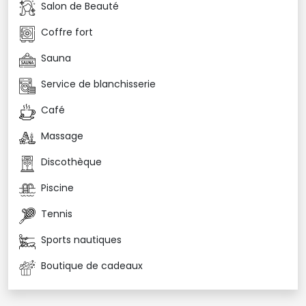
Salon de Beauté
nettoyage à sec.
Salon de coiffure.
Coffre fort
Salle TV.
Accès Wifi 
Sauna
Bureau de change
Service de blanchisserie
Réception 24h/24
Café
Massage
Discothèque
Piscine
Tennis
Sports nautiques
Boutique de cadeaux