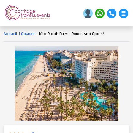
Accueil
|
Sousse
|
Hôtel Riadh Palms Resort And Spa 4*
Previous
Next