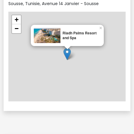
centre de SPA "Serenity SPA center ", un salon de beauté, un bar au
Sousse, Tunisie, Avenue 14 Janvier - Sousse
bord de la plage, des restaurants, des bars, un snack-bar, un café
maure, un salon de thé, une discothèque et une galerie commerciale.
+
−
×
Riadh Palms Resort
and Spa