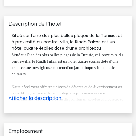
Description de l'hôtel
Situé sur l'une des plus belles plages de la Tunisie, et
à proximité du centre-ville, le Riadh Palms est un
hôtel quatre étoiles doté d’une architectu
Situé sur l'une des plus belles plages de la Tunisie, et à proximité du
centre-ville, le Riadh Palms est un hôtel quatre étoiles doté d’une
architecture prestigieuse au cœur d'un jardin impressionnant de
palmiers.
Notre hôtel vous offre un univers de détente et de divertissement où
la tradition, le luxe et la technologie la plus avancée ce sont
combinés afin de mettre à votre disposition un service chaleureux et
un confort de haute qualité.
Afin de rendre votre séjour agréable, plusieurs installations et
services sont offerts tels qu'une piscine chauffée intérieure et un
Emplacement
grande piscine extérieure, un sauna, une salle de gymnastique, un