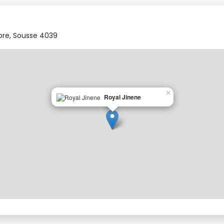
 buffet international.
cocktail
bre, Sousse 4039
lein air une pour adulte une pour enfant, deux piscines couvertes et ch
×
Royal Jinene