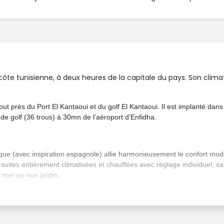
la côte tunisienne, à deux heures de la capitale du pays. Son clima
ut près du Port El Kantaoui et du golf El Kantaoui. Il est implanté dans
de golf (36 trous) à 30mn de l’aéroport d’Enfidha.
esque (avec inspiration espagnole) allie harmonieusement le confort mo
ites entièrement climatisées et chauffées avec réglage individuel, salle
r mer ou vue jardin.