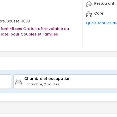
Restaurant
Café
bre, Sousse 4039
Quels sont les a
nfant -6 ans Gratuit offre valable au
/Hôtel pour Couples et Familles
Chambre et occupation 
1
chambre
,
2
adultes