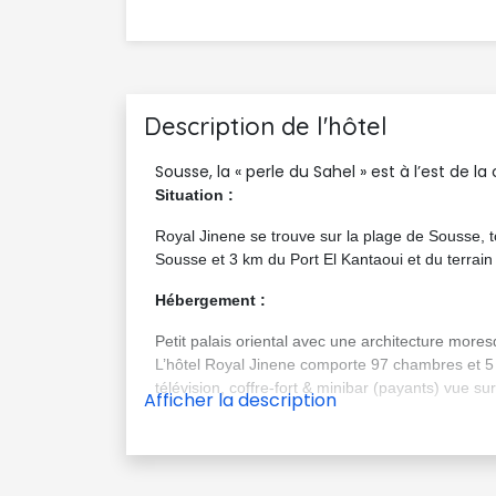
Description de l'hôtel
Sousse, la « perle du Sahel » est à l’est de 
Situation :
Royal Jinene se trouve sur la plage de Sousse, to
Sousse et 3 km du Port El Kantaoui et du terrain 
Hébergement :
Petit palais oriental avec une architecture mor
L’hôtel Royal Jinene comporte 97 chambres et 5 su
télévision, coffre-fort & minibar (payants) vue su
Restaurant et Bars :
L’hôtel Royal Jinene vous propose :