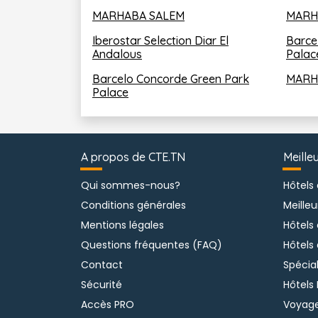
MARHABA SALEM
MARH
Iberostar Selection Diar El 
Barce
Andalous
Palac
Barcelo Concorde Green Park 
MARH
Palace
A propos de CTE.TN
Meille
Qui sommes-nous?
Hôtels
Conditions générales
Meilleu
Mentions légales
Hôtels
Questions fréquentes (FAQ)
Hôtels
Contact
Spécia
Sécurité
Hôtels 
Accès PRO
Voyage