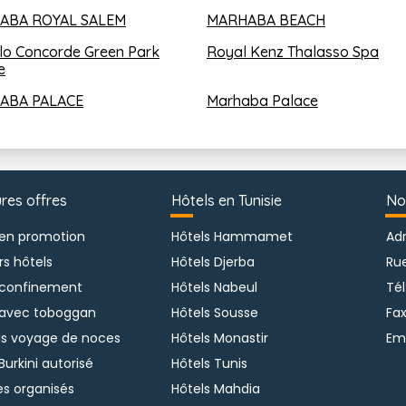
ABA ROYAL SALEM
MARHABA BEACH
lo Concorde Green Park 
Royal Kenz Thalasso Spa
e
ABA PALACE
Marhaba Palace
ures offres
Hôtels en Tunisie
No
 en promotion
Hôtels Hammamet
Adr
rs hôtels
Hôtels Djerba
Ru
 confinement
Hôtels Nabeul
Tél
 avec toboggan
Hôtels Sousse
Fax
ls voyage de noces
Hôtels Monastir
Ema
Burkini autorisé
Hôtels Tunis
s organisés
Hôtels Mahdia