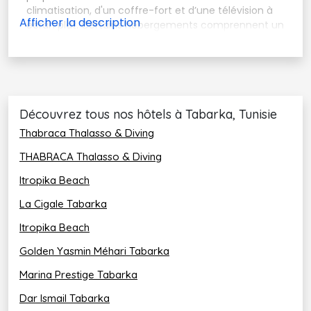
climatisation, d'un coffre-fort et d’une télévision à
écran plat. Certains hébergements comprennent un
balcon. Vous profiterez aussi d’un minibar.
Découvrez tous nos hôtels à Tabarka, Tunisie
Thabraca Thalasso & Diving
THABRACA Thalasso & Diving
Itropika Beach
La Cigale Tabarka
Itropika Beach
Golden Yasmin Méhari Tabarka
Marina Prestige Tabarka
Dar Ismail Tabarka