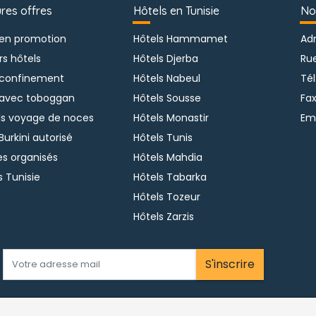
ures offres
Hôtels en Tunisie
No
 en promotion
Hôtels Hammamet
Adr
rs hôtels
Hôtels Djerba
Ru
 confinement
Hôtels Nabeul
Tél
 avec toboggan
Hôtels Sousse
Fax
ls voyage de noces
Hôtels Monastir
Ema
Burkini autorisé
Hôtels Tunis
s organisés
Hôtels Mahdia
s Tunisie
Hôtels Tabarka
Hôtels Tozeur
Hôtels Zarzis
S'inscrire