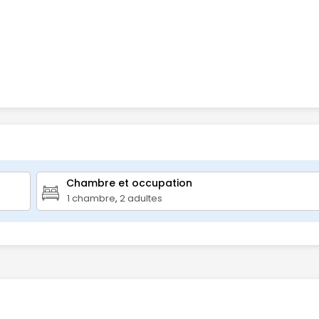
Chambre et occupation 
1
chambre
,
2
adultes