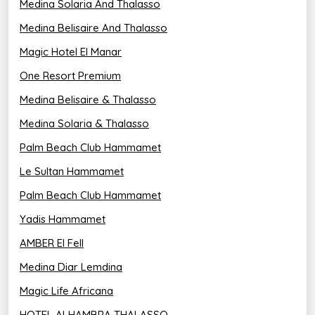
Medina Solaria And Thalasso
Garde d'enfant
Mini club 
Medina Belisaire And Thalasso
Centre d'affaires
Magic Hotel El Manar
Bureau d'excursions
Distributeur automatique de billets
One Resort Premium
Bagagerie
Medina Belisaire & Thalasso
Blanchisserie 
Change 
Medina Solaria & Thalasso
Boutiques de cadeaux ou kiosque à journaux
Service d'étage
Palm Beach Club Hammamet
Réception 24h/24
Le Sultan Hammamet
Parking sécurisé
Palm Beach Club Hammamet
Yadis Hammamet
AMBER El Fell
Medina Diar Lemdina
Magic Life Africana
HOTEL ALHAMBRA THALASSO