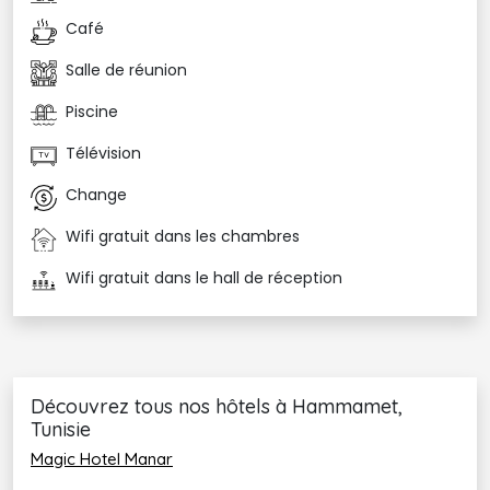
Le bar américain
Café
Barbecue à côté de la piscine
Bar à la plage 
Salle de réunion
Café maure
Piscine
Espaces piscine et bien-être :
Télévision
Une piscine extérieure 
Une piscine couverte
Change
Piscine pour les enfants avec Toboggan 
Centre de spa et de bien-être
Wifi gratuit dans les chambres
Centre de fitness
Wifi gratuit dans le hall de réception
En extérieur :
Terrasse bien exposée
Jardin
Parcours de golf
Découvrez tous nos hôtels à Hammamet,
Aire de jeux sur place pour les enfants 
Tunisie
Terrain omnisports sur place
Magic Hotel Manar
Divers services :