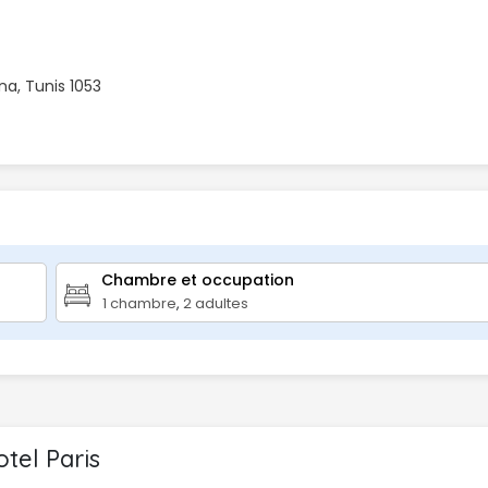
ana, Tunis 1053
Chambre et occupation 
1
chambre
,
2
adultes
el Paris 