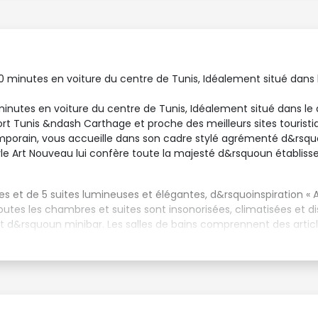
 10 minutes en voiture du centre de Tunis, Idéalement situé dans 
minutes en voiture du centre de Tunis, Idéalement situé dans le 
t Tunis &ndash Carthage et proche des meilleurs sites touristi
emporain, vous accueille dans son cadre stylé agrémenté d&rsqu
le Art Nouveau lui confère toute la majesté d&rsquoun établiss
et de 5 suites lumineuses et élégantes, d&rsquoinspiration « Art
Toutes les chambres et suites sont insonorisées, climatisées et d
d&rsquoun minibar. Les salles de bains comprennent des articles