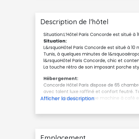
Description de l'hôtel
Situation:L’Hôtel Paris Concorde est situé à
Situation:
L&rsquoHôtel Paris Concorde est situé à 10 
Tunis, à quelques minutes de l&rsquoaéropor
l&rsquoHôtel Paris Concorde, chic et cont
La touche rétro de son imposant porche sty
Hébergement:
Concorde Hôtel Paris dispose de 65 chambres 
avec talent luxe raffiné et confort feutré. 
à écran plat, d&rsquoune machine à café et 
Chambre Classique
Chambre Supérieure
Chambre Deluxe
Suite Junior
Suite Prestige
Emplacement