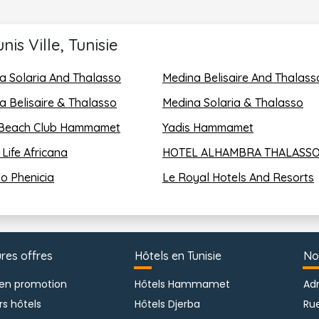
onible dans tout l&rsquoétablissement gratuitement.
e parking.
is Ville, Tunisie
a Solaria And Thalasso
Medina Belisaire And Thalass
a Belisaire & Thalasso
Medina Solaria & Thalasso
Beach Club Hammamet
Yadis Hammamet
Life Africana
HOTEL ALHAMBRA THALASS
do Phenicia
Le Royal Hotels And Resorts
ceptionnel pour la tenue de vos réunions.
ures offres
Hôtels en Tunisie
No
 en promotion
Hôtels Hammamet
Adr
rs hôtels
Hôtels Djerba
Ru