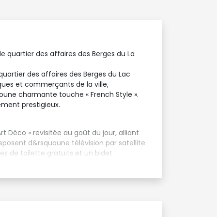
le quartier des affaires des Berges du La
quartier des affaires des Berges du Lac
ques et commerçants de la ville,
oune charmante touche « French Style ».
ement prestigieux.
 Déco » revisitée au goût du jour, alliant
isposent d&rsquoune télévision par satellite
 de toilette gratuits et un bidet.