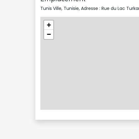
Liste des équipements dans toutes les cham
Tunis Ville, Tunisie, Adresse : Rue du Lac Turk
Bureau de travail
Connexion WIFI
+
Literie grand confort
−
Coffre fort individuel
Télévision IP et écran LCD
Porte en bois massif insonorisée
Minibar
Restaurants & Bars:
Concorde Hôtel Paris propose une restauratio
les goûts, un bar et un lounge pour vos mo
- Le Longchamp: Le restaurant Le Longchamp
combinant avec finesse les saveurs médite
- Le Patio: Le Patio, jardin d'hiver avec se
de sérénité gourmande, bercé par le bruiss
- Le Salon: Le Salon, espace cosy et feutré
- Bar Mezzanine: vous invite à prendre de 
Services