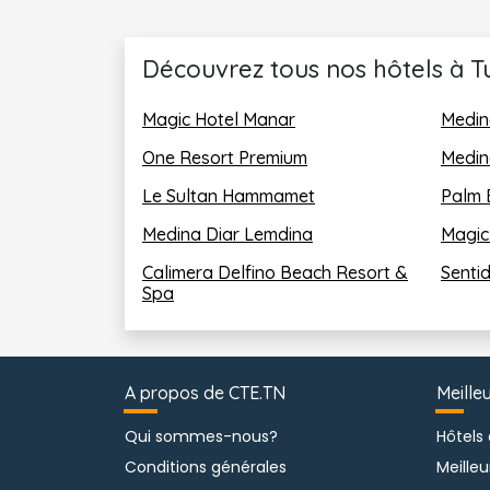
Gratuit !
Une connexion Wi-Fi est disp
L&rsquoétablissement ne dispose pas d
Découvrez tous nos hôtels à Tun
Service de navette (en supplément)
Bagagerie
Magic Hotel Manar
Medin
Bureau d&rsquoexcursions
Service de change
One Resort Premium
Medin
Blanchisserie
Le Sultan Hammamet
Palm 
Centre d&rsquoaffaires
Réception ouverte 24h/24
Medina Diar Lemdina
Magic 
Salles de réunions/banquets
Service d&rsquoétage
Calimera Delfino Beach Resort & 
Senti
Spa
Conférences:
Concorde Hôtel Paris vous offre un cadre ex
- Salle Opéra
- Salle Luxembourg
A propos de CTE.TN
Meille
- Salle Eiffel
- Salle Rivoli
Qui sommes-nous?
Hôtels
-Salle Montaigne
Conditions générales
Meilleu
-Salle Elysée