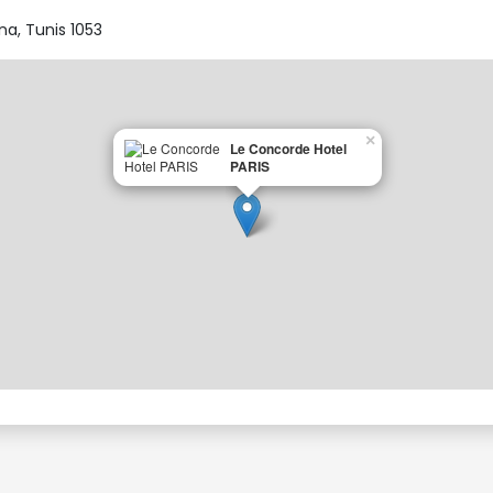
bres et suites :
ana, Tunis 1053
×
Le Concorde Hotel
PARIS
n de grande qualité de style buffet sert des spécialités régiona
ments de détente.
 dans son décor en noir et blanc sur un sol en damier, vous p
rranéennes.
s vitraux aux motifs floraux, baigné d'une douce lumière sous so
ement léger d'un mur d'eau.
, vous accueille pour une parenthèse de détente.
la hauteur pour déguster rafraîchissements ou boissons chaudes.