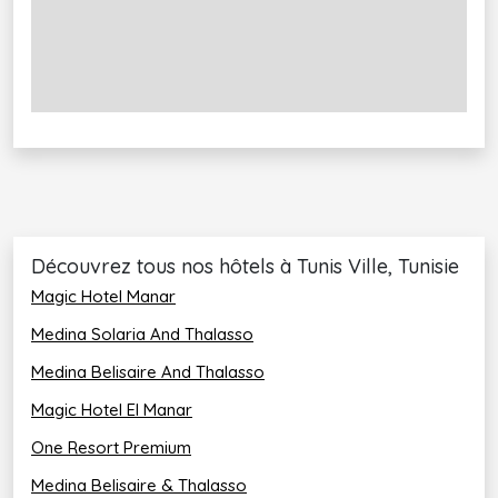
Extincteurs, Service d'étage, Climatisation, Internet,
Sécurité 24h/24, Service de voiturier, connexion Wi-
Fi gratuite, Coffre-fort, Service de concierge,
Chambres non-fumeurs, Navette aéroport, salles de
réunions/banquets, Terrasse bien exposée, bureau
d'excursions, Snack-bar, Caméras de surveillance à
l'extérieur de l'établissement, Wi-Fi disponible
partout, Réception ouverte 24h/24, Petit-déjeuner
en chambre, Service de ménage quotidien, parking,
Restaurant, Bagagerie, Service de repassage,
Journaux, Détecteurs de fumée, Jardin, Menus pour
Découvrez tous nos hôtels à Tunis Ville, Tunisie
régimes spéciaux (sur demande), massage,
Magic Hotel Manar
Medina Solaria And Thalasso
Medina Belisaire And Thalasso
Magic Hotel El Manar
One Resort Premium
Medina Belisaire & Thalasso