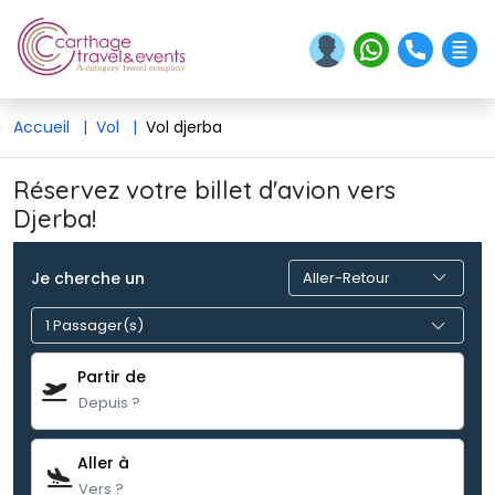
Accueil
|
Vol
|
Vol djerba
Réservez votre billet d'avion vers
Djerba!
Je cherche un
1 Passager(s) 
Partir de
Aller à