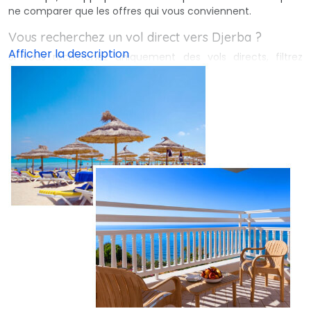
ne comparer que les offres qui vous conviennent.
Vous recherchez un 
vol direct vers Djerba
?
Si vous recherchez uniquement des vols directs, filtrez 
simplement votre recherche en sélectionnant le filtre
approprié et nous n'inclurons que les meilleures offres pour
vous en comparant
les moins chères parmi toutes les
entreprises et agences opérant sur le web
.
Personnalisez votre recherche et trouvez le billet d'avion
idéal vers Djerba pour vous !
Trouver des vols directs vers Djerba
Cte.tn compare les offres de vol disponibles en fonction de 
vos besoins, afin de
trouver le billet d'avion idéal pour
vous
. Vous voulez un vol sans escale ? Personnalisez votre
recherche en sélectionnant le filtre approprié et www.cte.tn
vous montrera uniquement les meilleures offres de vols
directs vers
Djerba DJE
.
Economisez de l'argent avec le comparateur 
Cte.tn